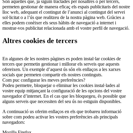
Són aquelles que, ja siguin tractades per nosaltres o per tercers,
permeten gestionar de manera eficaç els espais publicitaris del nostre
lloc web, adequant el contingut de l’anunci al contingut del servei
sol·licitat o a l’ús que realitzeu de la nostra pàgina web. Gràcies a
elles podem conèixer els seus hàbits de navegació a internet i
mostrar-vos publicitat relacionada amb el vostre perfil de navegació.
Altres cookies de tercers
En algunes de les nostres pàgines es poden instal·lar cookies de
tercers que permetin gestionar i millorar els serveis que aquests
ofereixen. Un exemple d’aquest ús són els enllaços a les xarxes
socials que permeten compartir els nostres continguts.
Com puc configurar les meves preferències?
Podeu permetre, bloquejar o eliminar les cookies instal·lades al
vostre equip mitjançant la configuració de les opcions del vostre
navegador d’internet. En el cas que les bloquegeu, és possible que
alguns serveis que necessiten del seu ús no estiguin disponibles.
A continuació us oferim enllaços en els que trobareu informació
sobre com podeu activar les vostres preferències als principals
navegadors:
Mozilla Firefox