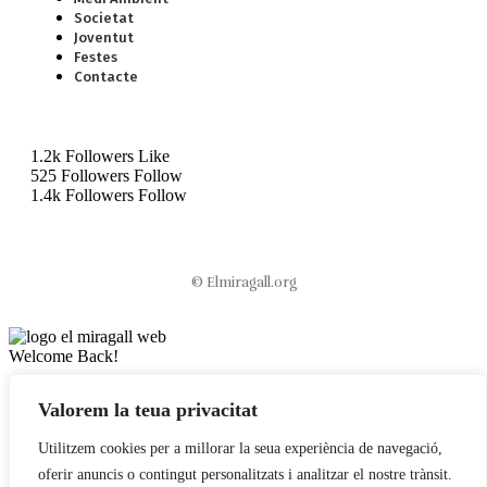
Societat
Joventut
Festes
Contacte
1.2k
Followers
Like
525
Followers
Follow
1.4k
Followers
Follow
© Elmiragall.org
Welcome Back!
Sign in to your account
Valorem la teua privacitat
Nombre de usuario o correo electrónico
Utilitzem cookies per a millorar la seua experiència de navegació,
oferir anuncis o contingut personalitzats i analitzar el nostre trànsit.