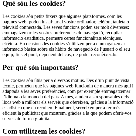
Què són les cookies?
Les cookies són petits fitxers que algunes plataformes, com les
pàgines web, poden instal·lar al vostre ordinador, telèfon, tauleta o
televisió connectada. Les seves funcions poden ser molt divereses:
emmagatzemar les vostres preferències de navegació, recopilar
informacio estadística, permetre certes funcionalitats tècniques,
etcètera. En ocasions les cookies s’utilitzen per a emmagatzemar
informació bàsica sobre els hàbits de navegació de l’usuari o el seu
equip, fins el punt, depenent del cas, de poder reconèixer-lo.
Per què són importants?
Les cookies són útils per a diversos motius. Des d’un punt de vista
tècnic, permeten que les pàgines web funcionin de manera més àgil i
adaptada a les seves preferències, com per exemple emmagatzemar
l’idioma o la moneda del país. A més, ajuden als responsables dels
llocs web a millorar els serveis que ofereixen, gràcies a la informació
estadística que en recullen. Finalment, serveixen per a fer més
eficient la publicitat que mostrem, gràcies a la que podem oferir-vos
serveis de forma gratuïta.
Com utilitzem les cookies?