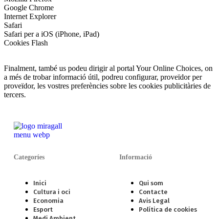
Google Chrome
Internet Explorer
Safari
Safari per a iOS (iPhone, iPad)
Cookies Flash
Finalment, també us podeu dirigir al portal Your Online Choices, on
a més de trobar informació útil, podreu configurar, proveïdor per
proveïdor, les vostres preferències sobre les cookies publicitàries de
tercers.
Categoríes
Informació
Inici
Qui som
Cultura i oci
Contacte
Economia
Avis Legal
Esport
Política de cookies
Medi Ambient