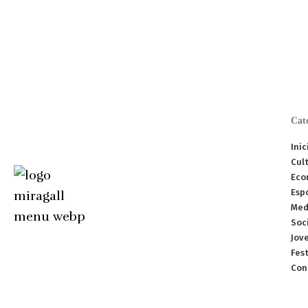
Cat
Inic
Cult
Eco
Esp
Med
Soc
Jov
Fes
Con