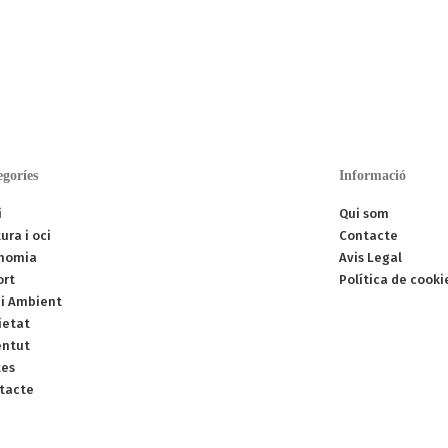
egoríes
Informació
i
Qui som
ura i oci
Contacte
nomia
Avis Legal
ort
Política de cooki
i Ambient
ietat
entut
tes
tacte