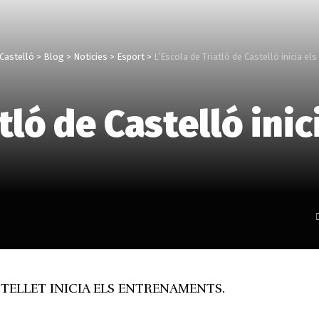
 Castelló
>
Blog
>
Noticies
>
Esport
>
L’Escola de Triatló de Castelló inicia e
tló de Castelló inic
STELLET INICIA ELS ENTRENAMENTS.