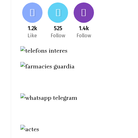
1.2k
525
1.4k
Like
Follow
Follow