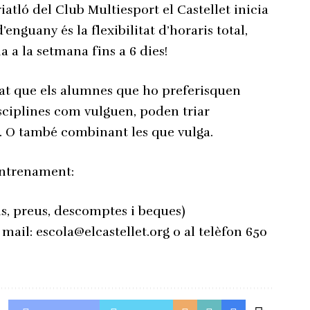
riatló del Club Multiesport el Castellet inicia
’enguany és la flexibilitat d’horaris total,
 a la setmana fins a 6 dies!
at que els alumnes que ho preferisquen
sciplines com vulguen, poden triar
. O també combinant les que vulga.
entrenament:
is, preus, descomptes i beques)
l mail: escola@elcastellet.org o al telèfon 650