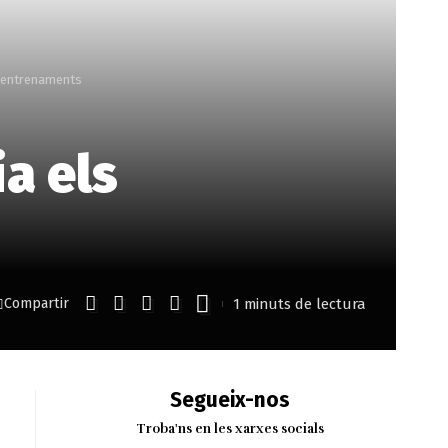
ls entrenaments
ia els
1 minuts de lectura
Compartir
Segueix-nos
Troba'ns en les xarxes socials