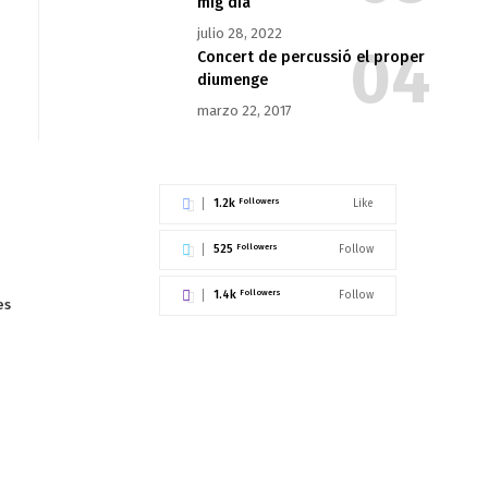
mig dia
julio 28, 2022
Concert de percussió el proper
diumenge
marzo 22, 2017
1.2k
Followers
Like
525
Followers
Follow
1.4k
Followers
Follow
es