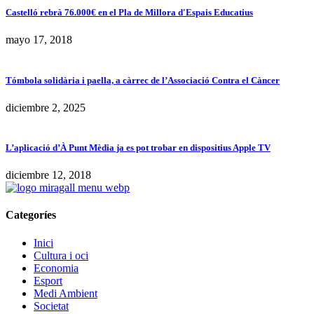
Castelló rebrà 76.000€ en el Pla de Millora d'Espais Educatius
mayo 17, 2018
Tómbola solidària i paella, a càrrec de l’Associació Contra el Càncer
diciembre 2, 2025
L’aplicació d’À Punt Mèdia ja es pot trobar en dispositius Apple TV
diciembre 12, 2018
Categoríes
Inici
Cultura i oci
Economia
Esport
Medi Ambient
Societat