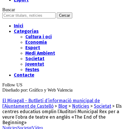
Buscar
Inici
Categorías
Cultura i oci
Economia
Esport
Medi Ambient
Societat
Joventut
Festes
Contacte
Follow US
Diseñado por: Gráfico y Web Valencia
El Miragall - Butlletí d’informació municipal de
l’Ajuntament de Castelló
>
Blog
>
Noticies
>
Societat
>
Els
centres educatius omplin l’Auditori Municipal Rex per a
veure l’obra de teatre en anglés «The End of the
Beginning»
Noticies
Societat
Vídeo