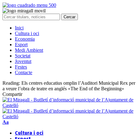
Inici
Cultura i oci
Economia
Esport
Medi Ambient
Societat
Joventut
Festes
Contacte
Reading:
Els centres educatius omplin l’Auditori Municipal Rex per
a veure l’obra de teatre en anglés «The End of the Beginning»
Compartir
Aa
Cultura i oci
Esport